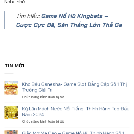
Nohu nhé.
Tìm hiểu:
Game Nổ Hũ Kingbets –
Cược Cực Đã, Săn Thắng Lớn Thả Ga
TIN MỚI
Kho Báu Ganesha- Game Slot Đẳng Cấp Số 1 Thị
Trường Giải Trí
ở
Chức năng bình luận bị tắt
Kho
Báu
Kỳ Lân Mách Nước Nổi Tiếng, Thịnh Hành Top Đầu
Ganesha-
Năm 2024
Game
ở
Chức năng bình luận bị tắt
Slot
Kỳ
Đẳng
Lân
Giấc Mơ Ma Cao – Game Nổ Hũ Thịnh Hành Số 1
Cấp