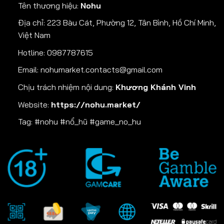
Tên thương hiệu:
Nohu
Địa chỉ: 223 Bàu Cát, Phường 12, Tân Bình, Hồ Chí Minh,
Việt Nam
Hotline: 0987787615
Email:
nohumarket.contacts@gmail.com
Chịu trách nhiệm nội dung:
Khương Khánh Vinh
Website:
https://nohu.market/
Tag: #nohu #nổ_hũ #game_no_hu