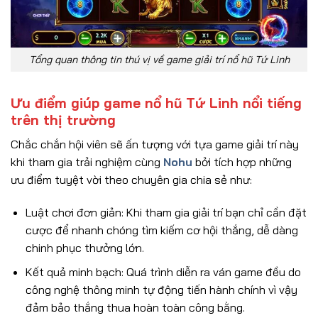
Tổng quan thông tin thú vị về game giải trí nổ hũ Tứ Linh
Ưu điểm giúp game nổ hũ Tứ Linh nổi tiếng
trên thị trường
Chắc chắn hội viên sẽ ấn tượng với tựa game giải trí này
khi tham gia trải nghiệm cùng
Nohu
bởi tích hợp những
ưu điểm tuyệt vời theo chuyên gia chia sẻ như:
Luật chơi đơn giản: Khi tham gia giải trí bạn chỉ cần đặt
cược để nhanh chóng tìm kiếm cơ hội thắng, dễ dàng
chinh phục thưởng lớn.
Kết quả minh bạch: Quá trình diễn ra ván game đều do
công nghệ thông minh tự động tiến hành chính vì vậy
đảm bảo thắng thua hoàn toàn công bằng.