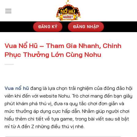
Skip
to
content
ĐĂNG KÝ
ĐĂNG NHẬP
Vua Nổ Hũ – Tham Gia Nhanh, Chinh
Phục Thưởng Lớn Cùng Nohu
Vua nổ hũ
đang là lựa chọn trải nghiệm của đông đảo hội
viên khi đến với website Nohu. Trò chơi mang đến bạn giây
phút khám phá thú vị, đưa ra quy tắc chơi đơn giản và
mức thưởng áp dụng cực hấp dẫn. Nhằm giúp người chơi
hiểu thêm chi tiết về tựa game, trong bài viết sau sẽ bật
mí từ A đến Z những điều thú vị nhé.