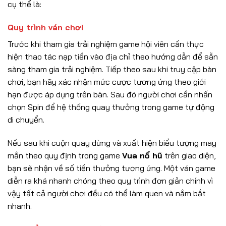
cụ thể là:
Quy trình ván chơi
Trước khi tham gia trải nghiệm game hội viên cần thực
hiện thao tác nạp tiền vào địa chỉ theo hướng dẫn để sẵn
sàng tham gia trải nghiệm. Tiếp theo sau khi truy cập bàn
chơi, bạn hãy xác nhận mức cược tương ứng theo giới
hạn được áp dụng trên bàn. Sau đó người chơi cần nhấn
chọn Spin để hệ thống quay thưởng trong game tự động
di chuyển.
Nếu sau khi cuộn quay dừng và xuất hiện biểu tượng may
mắn theo quy định trong game
Vua nổ hũ
trên giao diện,
bạn sẽ nhận về số tiền thưởng tương ứng. Một ván game
diễn ra khá nhanh chóng theo quy trình đơn giản chính vì
vậy tất cả người chơi đều có thể làm quen và nắm bắt
nhanh.