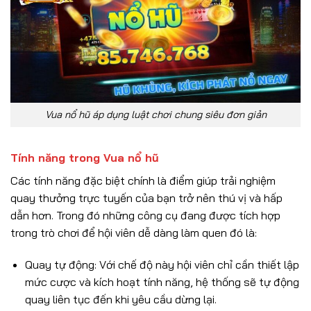
Vua nổ hũ áp dụng luật chơi chung siêu đơn giản
Tính năng trong Vua nổ hũ
Các tính năng đặc biệt chính là điểm giúp trải nghiệm
quay thưởng trực tuyến của bạn trở nên thú vị và hấp
dẫn hơn. Trong đó những công cụ đang được tích hợp
trong trò chơi để hội viên dễ dàng làm quen đó là:
Quay tự động: Với chế độ này hội viên chỉ cần thiết lập
mức cược và kích hoạt tính năng, hệ thống sẽ tự động
quay liên tục đến khi yêu cầu dừng lại.