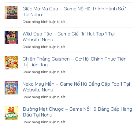
Kỳ
Đẳng
Lân
Giấc Mơ Ma Cao – Game Nổ Hũ Thịnh Hành Số 1
Cấp
Mách
Số
Tại Nohu
Nước
1
ở
Chức năng bình luận bị tắt
Nổi
Thị
Giấc
Tiếng,
Trường
Mơ
Wild Đạo Tặc – Game Giải Trí Hot Top 1 Tại
Thịnh
Giải
Ma
Hành
Website Nohu
Trí
Cao
Top
ở
Chức năng bình luận bị tắt
–
Đầu
Wild
Game
Năm
Đạo
Chiến Thắng Caishen – Cơ Hội Chinh Phục Tiền
Nổ
2024
Tặc
Hũ
Tỷ Liền Tay
–
Thịnh
ở
Chức năng bình luận bị tắt
Game
Hành
Chiến
Giải
Số
Thắng
Neko May Mắn – Game Nổ Hũ Đẳng Cấp Top 1 Tại
Trí
1
Caishen
Hot
Website Nohu
Tại
–
Top
Nohu
ở
Chức năng bình luận bị tắt
Cơ
1
Neko
Hội
Tại
May
Đường Mạt Chược – Game Nổ Hũ Đẳng Cấp Hàng
Chinh
Website
Mắn
Phục
Đầu Tại Nohu
Nohu
–
Tiền
ở
Chức năng bình luận bị tắt
Game
Tỷ
Đường
Nổ
Liền
Mạt
Hũ
Tay