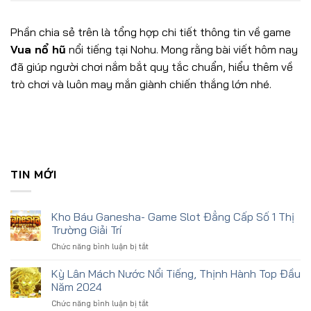
Phần chia sẻ trên là tổng hợp chi tiết thông tin về game
Vua nổ hũ
nổi tiếng tại Nohu. Mong rằng bài viết hôm nay
đã giúp người chơi nắm bắt quy tắc chuẩn, hiểu thêm về
trò chơi và luôn may mắn giành chiến thắng lớn nhé.
TIN MỚI
Kho Báu Ganesha- Game Slot Đẳng Cấp Số 1 Thị
Trường Giải Trí
ở
Chức năng bình luận bị tắt
Kho
Báu
Kỳ Lân Mách Nước Nổi Tiếng, Thịnh Hành Top Đầu
Ganesha-
Năm 2024
Game
ở
Chức năng bình luận bị tắt
Slot