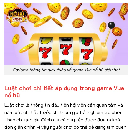
Sơ lược thông tin giới thiệu về game Vua nổ hũ siêu hot
Luật chơi chi tiết áp dụng trong game Vua
nổ hũ
Luật chơi là thông tin đầu tiên hội viên cần quan tâm và
nắm bắt chi tiết trước khi tham gia trải nghiệm trò chơi.
Theo chuyên gia đánh giá cá quy tắc được đưa ra khá
đơn giản chính vì vậy người chơi có thể dễ dàng làm quen,